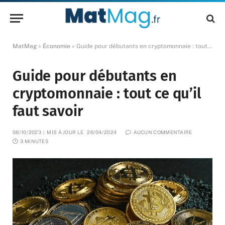
MatMag
»
Économie
»
Guide pour débutants en cryptomonnaie : tout ce qu’il faut savoir
Guide pour débutants en
cryptomonnaie : tout ce qu’il
faut savoir
08/10/2023
MIS À JOUR LE
26/04/2024
AUCUN COMMENTAIRE
3 MINUTES