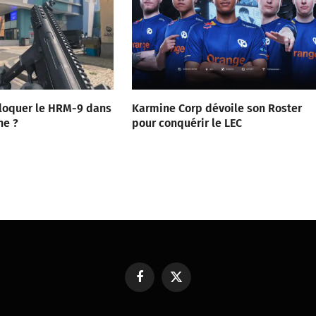
oquer le HRM-9 dans
Karmine Corp dévoile son Roster
ne ?
pour conquérir le LEC
Facebook
X
(Twitter)