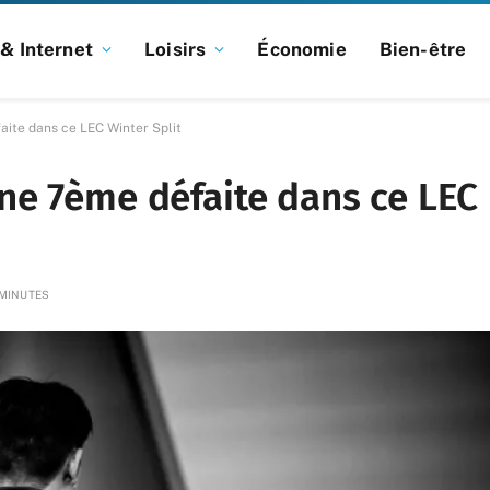
& Internet
Loisirs
Économie
Bien-être
ite dans ce LEC Winter Split
ne 7ème défaite dans ce LEC
 MINUTES