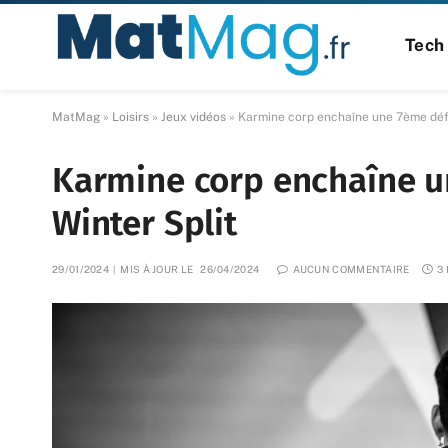
Tech 
MatMag
»
Loisirs
»
Jeux vidéos
»
Karmine corp enchaîne une 7ème défa
Karmine corp enchaîne u
Winter Split
29/01/2024
MIS À JOUR LE
26/04/2024
AUCUN COMMENTAIRE
3