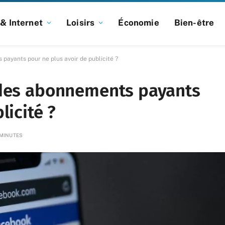
& Internet
Loisirs
Économie
Bien-être
payants pour ne plus avoir de publicité ?
 des abonnements payants
licité ?
 MINUTES