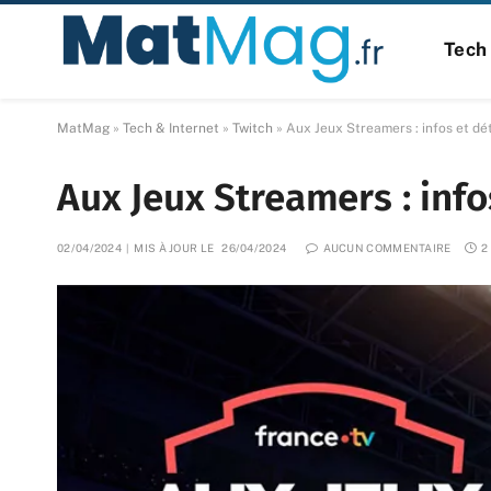
Tech 
MatMag
»
Tech & Internet
»
Twitch
»
Aux Jeux Streamers : infos et dé
Aux Jeux Streamers : info
02/04/2024
MIS À JOUR LE
26/04/2024
AUCUN COMMENTAIRE
2